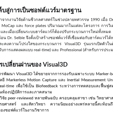
็บสู่การเป็นซอฟต์แวร์มาตรฐาน
 มาจากงานวิจัยด้านชีวกลศาสตร์ในช่วงปลายทศวรรษ 1990 เมื่อ Dr
บ MoCap และ force plates ปริมาณมากในแต่ละโครงการ การวิเคร
ะเมื่อเปลี่ยนระบบฮาร์ดแวร์ก็ต้องปรับกระบวนการใหม่ทั้งหมด
 Dr. Selbie จึงตั้งเป้าสร้างซอฟต์แวร์ที่เชื่อมต่อกับฮาร์ดแวร์ได
 และคงความโปร่งใสของกระบวนการ Visual3D รุ่นแรกเปิดตัว
งรับการแสดงผลแบบ real-time) และ Professional (สำหรับการประม
เปลี่ยนผ่านของ Visual3D
ารพัฒนา Visual3D ได้ขยายจากการรองรับเฉพาะระบบ Marker-bas
ี Markerless Motion Capture และ Inertial Measurement Uni
-time เพื่อใช้เป็น Biofeedback ระหว่างการทดสอบและฟื้นฟู
งในห้องปฏิบัติการและภาคสนาม
นวิจัย peer-reviewed หลายพันฉบับ ครอบคลุมสาขา เช่น วิทยาศ
ารยศาสตร์ และสัตววิทยา ความนิยมอย่างแพร่หลายนี้สะท้อนถึ
องซอฟต์แวร์ในงานวิชาการ