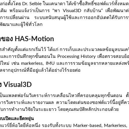
งก่อตั้งโดย Dr. Selbie ในแคนาดา ได้เข้าซื้อสิทธิ์ซอฟต์แวร์ทั้งห
าเดิม พร้อมแจ้งว่าเป็นการ “พา Visual3D กลับบ้าน” เพื่อพัฒนาต
งการเปลี่ยนผ่าน ระบบสนับสนุนผู้ใช้และการออกอัปเดตได้รับกา
ัฒนาและผู้ใช้ทั่วโลก
าของ HAS-Motion
ำคัญตั้งแต่แรกเริ่มไว้ ได้แก่ การเก็บและประมวลผลข้อมูลบนเครื่อ
บ และการบันทึกทุกขั้นตอนใน Processing History เพื่อตรวจสอบย้
ีใหม่ เช่น markerless, IMU และการรวมข้อมูลจากหลายแหล่งพร้อม
ด้อย่างไร้รอยต่อ
ลจากอุปกรณ์ที่มีอยู่แล้วไ
ง Visual3D
็นแพลตฟอร์มวิเคราะห์การเคลื่อนไหวที่ครอบคลุมทุกขั้นตอน ตั
รวิเคราะห์และรายงานผล ความโดดเด่นของซอฟต์แวร์นี้อยู่ที่ค
รับการทำงานวิจัยในระยะยาว โดยคุณสมบัติหลักประกอบด้วย
เปิดและยืดหยุ่น
แวร์ยี่ห้อใดยี่ห้อหนึ่ง รองรับทั้งระบบ Marker-based, Markerless,