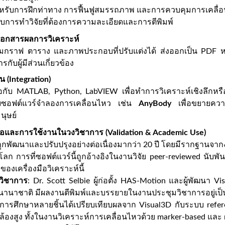
หรับการฝึกท่าทาง การฟื้นฟูสมรรถภาพ และการควบคุมการเคลื่
บการทำวิจัยที่ต้องการความละเอียดและการตีพิมพ์
อกสารผลการวิเคราะห์
กราฟ ตาราง และภาพประกอบที่ปรับแต่งได้ ส่งออกเป็น PDF ห
รกับผู้มีส่วนเกี่ยวข้อง
 (Integration)
่อกับ MATLAB, Python, LabVIEW เพื่อทำการวิเคราะห์เชิงลึกห
ซอฟต์แวร์จำลองการเคลื่อนไหว เช่น
AnyBody
เพื่อขยายคว
นุษย์
อถือและการใช้งานในวงวิชาการ (Validation & Academic Use)
่ถูกพัฒนาและปรับปรุงอย่างต่อเนื่องมากว่า 20 ปี โดยมีรากฐานจา
วโลก การที่ซอฟต์แวร์นี้ถูกอ้างอิงในงานวิจัย peer-reviewed นับ
องเครื่องมือวิเคราะห์นี้
งวิชาการ
: Dr. Scott Selbie ผู้ก่อตั้ง HAS-Motion และผู้พัฒนา Vis
บนานาชาติ มีผลงานตีพิมพ์และบรรยายในงานประชุมวิชาการอยู่เป
 การศึกษาหลายชิ้นได้เปรียบเทียบผลจาก Visual3D กับระบบ refer
ล้องสูง ทั้งในงานวิเคราะห์การเคลื่อนไหวด้วย marker-based และ 