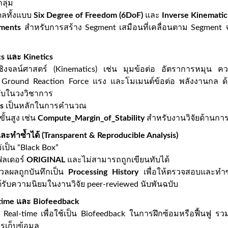
ลุ่ม
ดลทั้งแบบ
Six Degree of Freedom (6DoF)
และ
Inverse Kinematics
ments
สำหรับการสร้าง Segment เสมือนที่เคลื่อนตาม Segment จร
cs และ Kinetics
ิงจลน์ศาสตร์ (Kinematics) เช่น มุมข้อต่อ อัตราการหมุน คว
่น Ground Reaction Force แรง และโมเมนต์ข้อต่อ พลังงานกล
รับในวงวิชาการ
s
เป็นหลักในการคำนวณ
ขั้นสูง เช่น
Compute_Margin_of_Stability
สำหรับงานวิจัยด้านกา
และทำซ้ำได้ (Transparent & Reproducible Analysis)
เป็น “Black Box”
ฟลเดอร์
ORIGINAL
และไม่สามารถถูกเขียนทับได้
วลผลถูกบันทึกเป็น
Processing History
เพื่อให้ตรวจสอบและทำซ้ำ
ด้รับความนิยมในงานวิจัย peer-reviewed นับพันฉบับ
-time และ Biofeedback
al-time เพื่อใช้เป็น Biofeedback ในการฝึกซ้อมหรือฟื้นฟู รว
รเก็บข้อมูล