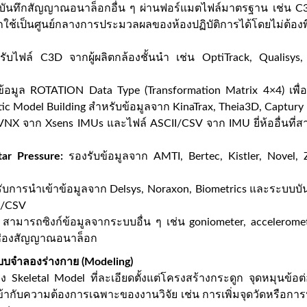
ันทึกสัญญาณอนาล็อกอื่น ๆ ผ่านฟอร์แมตไฟล์มาตรฐาน เช่น C
ช้เป็นศูนย์กลางการประมวลผลของห้องปฏิบัติการได้โดยไม่ต้องพึ่ง
ับไฟล์ C3D จากผู้ผลิตกล้องชั้นนำ เช่น OptiTrack, Qualisys,
้อมูล ROTATION Data Type (Transformation Matrix 4×4) เพื
c Model Building สำหรับข้อมูลจาก KinaTrax, Theia3D, Captury
NX จาก Xsens IMUs และไฟล์ ASCII/CSV จาก IMU ยี่ห้ออื่นที่สา
tar Pressure:
รองรับข้อมูลจาก AMTI, Bertec, Kistler, Novel, 
ับการนำเข้าข้อมูลจาก Delsys, Noraxon, Biometrics และระบบบ
I/CSV
สามารถซิงก์ข้อมูลจากระบบอื่น ๆ เช่น goniometer, acceleromete
นช่องสัญญาณอนาล็อก
บบจำลองร่างกาย (Modeling)
้าง Skeletal Model ที่ละเอียดตั้งแต่โครงสร้างกระดูก จุดหมุนข้
ากับความต้องการเฉพาะของงานวิจัย เช่น การเพิ่มจุดวัดหรือการป